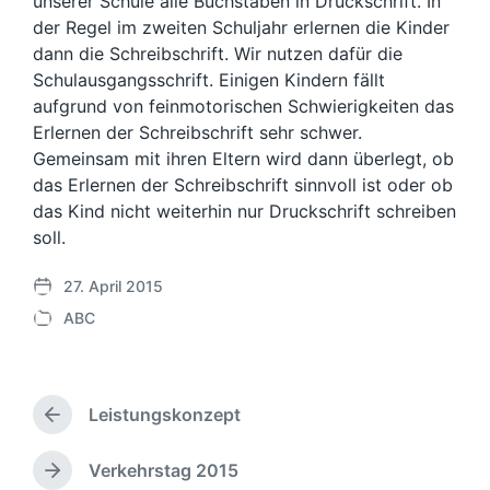
unserer Schule alle Buchstaben in Druckschrift. In
der Regel im zweiten Schuljahr erlernen die Kinder
dann die Schreibschrift. Wir nutzen dafür die
Schulausgangsschrift. Einigen Kindern fällt
aufgrund von feinmotorischen Schwierigkeiten das
Erlernen der Schreibschrift sehr schwer.
Gemeinsam mit ihren Eltern wird dann überlegt, ob
das Erlernen der Schreibschrift sinnvoll ist oder ob
das Kind nicht weiterhin nur Druckschrift schreiben
soll.
27. April 2015
V
ABC
e
V
r
e
ö
r
f
ö
f
Leistungskonzept
f
V
e
f
o
n
e
r
Verkehrstag 2015
N
t
h
n