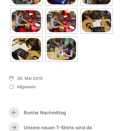
30. Mai 2016
V
Allgemein
e
V
r
e
ö
r
f
ö
f
Bunter Nachmittag
f
V
e
f
o
n
e
r
Unsere neuen T-Shirts sind da
N
t