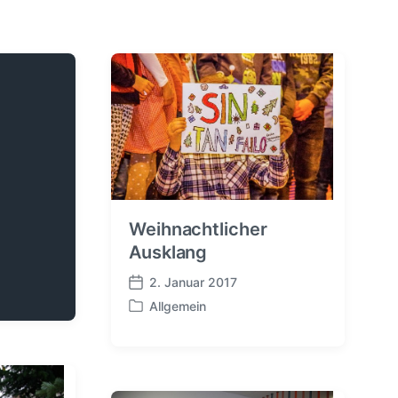
Weihnachtlicher
Ausklang
2. Januar 2017
V
Allgemein
e
V
r
e
ö
r
f
ö
f
f