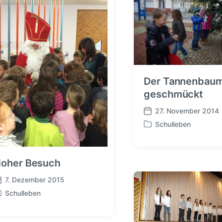
Der Tannenbaum
geschmückt
27. November 2014
V
Schulleben
e
V
r
e
ö
r
f
ö
oher Besuch
f
f
e
7. Dezember 2015
f
n
e
Schulleben
t
n
l
t
i