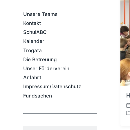
Unsere Teams
Kontakt
SchulABC
Kalender
Trogata
Die Betreuung
Unser Förderverein
Anfahrt
Impressum/Datenschutz
H
Fundsachen
V
e
V
r
e
ö
r